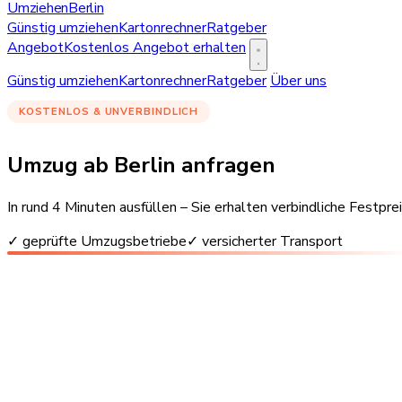
Umziehen
Berlin
Günstig umziehen
Kartonrechner
Ratgeber
Angebot
Kostenlos Angebot erhalten
Günstig umziehen
Kartonrechner
Ratgeber
Über uns
KOSTENLOS & UNVERBINDLICH
Umzug ab Berlin anfragen
In rund 4 Minuten ausfüllen – Sie erhalten verbindliche Festp
✓ geprüfte Umzugsbetriebe
✓ versicherter Transport